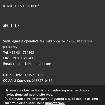
BILANCIO DI SOSTENIBILITÀ
ABOUT US
Sede legale e operativa:
Via del Fontanile 7 - 22040 Brenna
(CO) Italy
Tel:
+39 031 797363
Fax
: +39 031 797495
Email:
corapack@corapack.com
C.F. e P. IVA:
01335710131
CCIAA di Como nr.
01335710131
Cap. Soc.
€43.680,00 i.v.
Usiamo i cookie per fornirti la miglior esperienza d'uso e
navigazione sul nostro sito web.
Puoi trovare altre informazioni riguardo a quali cookie usiamo
sul sito o disabilitarli nelle
impostazioni
.